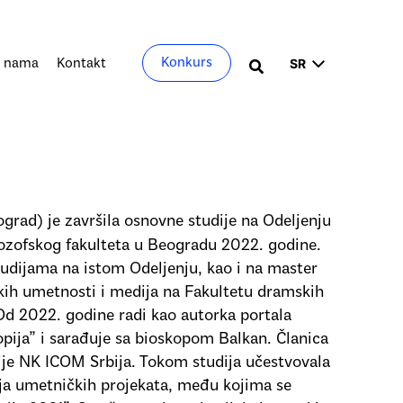
Izaberite
Konkurs
 nama
Kontakt
Претрага
jezik
grad) je završila osnovne studije na Odeljenju
lozofskog fakulteta u Beogradu 2022. godine.
tudijama na istom Odeljenju, kao i na master
kih umetnosti i medija na Fakultetu dramskih
d 2022. godine radi kao autorka portala
opija” i sarađuje sa bioskopom Balkan. Članica
je NK ICOM Srbija. Tokom studija učestvovala
roja umetničkih projekata, među kojima se