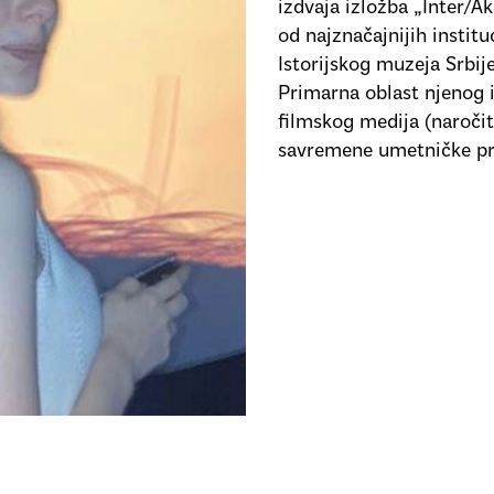
izdvaja izložba „Inter/A
od najznačajnijih instit
Istorijskog muzeja Srbije
Primarna oblast njenog i
filmskog medija (naroči
savremene umetničke pr