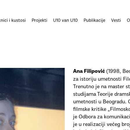
ici i kustosi
Projekti
U10 van U10
Publikacije
Vesti
O
(1998, Beo
Ana Filipović
za istoriju umetnosti Fi
Trenutno je na master s
studijama Teorije drams
umetnosti u Beogradu. O
filmske kritike „Filmosk
je Odbora za komunikaci
je u realizaciji većeg b