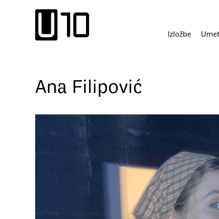
Пређи
на
садржај
Izložbe
Umetn
Ana Filipović