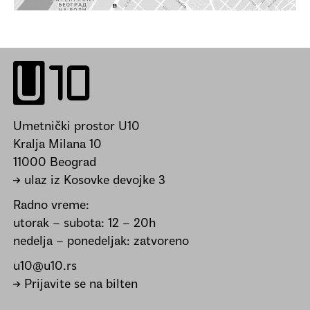
Umetnički prostor U10
Kralja Milana 10
11000 Beograd
→ ulaz iz Kosovke devojke 3
Radno vreme:
utorak – subota: 12 – 20h
nedelja – ponedeljak: zatvoreno
u10@u10.rs
→ Prijavite se na bilten