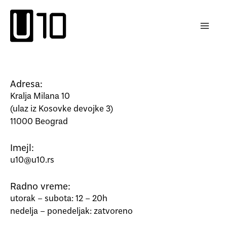
Пређи
на
садржај
Adresa:
Kralja Milana 10
(ulaz iz Kosovke devojke 3)
11000 Beograd
Imejl:
u10@u10.rs
Radno vreme:
utorak – subota: 12 – 20h
nedelja – ponedeljak: zatvoreno