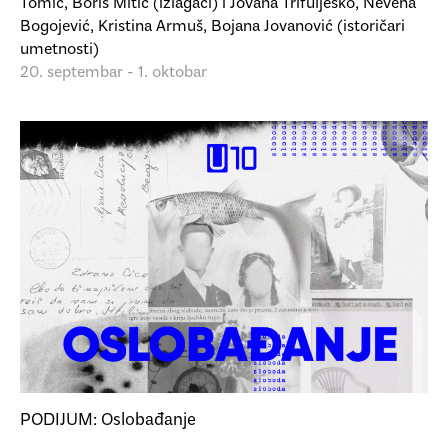
Tomić, Boris Mitić (izlagači) i Jovana Trifuljesko, Nevena
Bogojević, Kristina Armuš, Bojana Jovanović (istoričari
umetnosti)
20. septembar - 1. oktobar
PODIJUM: Oslobađanje