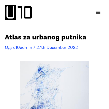
Пређи
на
садржај
Atlas za urbanog putnika
Од:
u10admin
/
27th December 2022