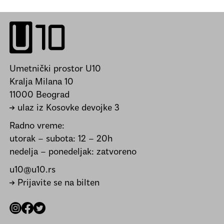
Umetnički prostor U10
Kralja Milana 10
11000 Beograd
→ ulaz iz Kosovke devojke 3
Radno vreme:
utorak – subota: 12 – 20h
nedelja – ponedeljak: zatvoreno
u10@u10.rs
→ Prijavite se na bilten