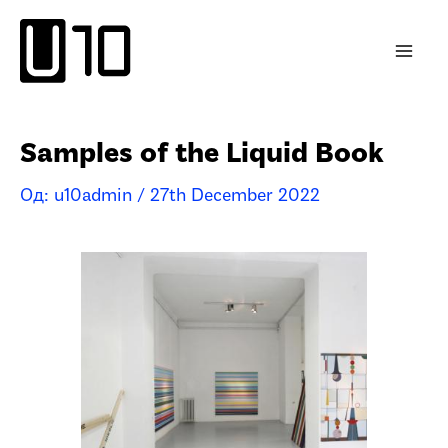
Пређи
на
садржај
Samples of the Liquid Book
Од:
u10admin
/
27th December 2022