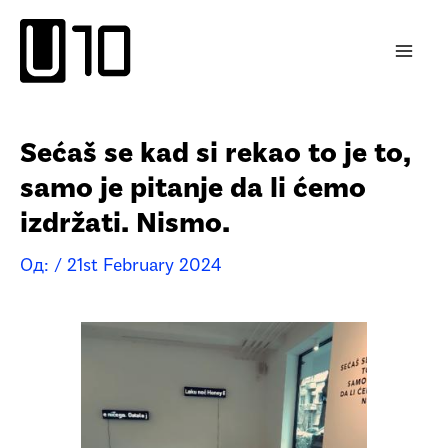
Пређи
на
садржај
Sećaš se kad si rekao to je to,
samo je pitanje da li ćemo
izdržati. Nismo.
Од:
/
21st February 2024