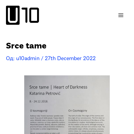
Пређи
на
садржај
Srce tame
Од:
u10admin
/
27th December 2022