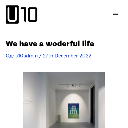
Пређи
на
садржај
We have a woderful life
Од:
u10admin
/
27th December 2022