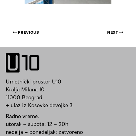
PREVIOUS
NEXT
Umetnički prostor U10
Kralja Milana 10
11000 Beograd
→ ulaz iz Kosovke devojke 3
Radno vreme:
utorak – subota: 12 – 20h
nedelja – ponedeljak: zatvoreno