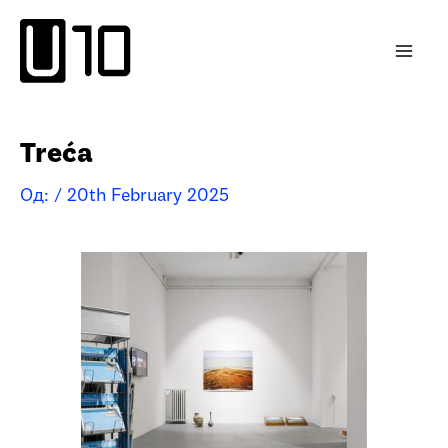
Пређи
на
садржај
Treća
Од:
/
20th February 2025