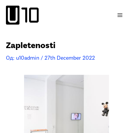
Пређи
на
садржај
Zapletenosti
Од:
u10admin
/
27th December 2022