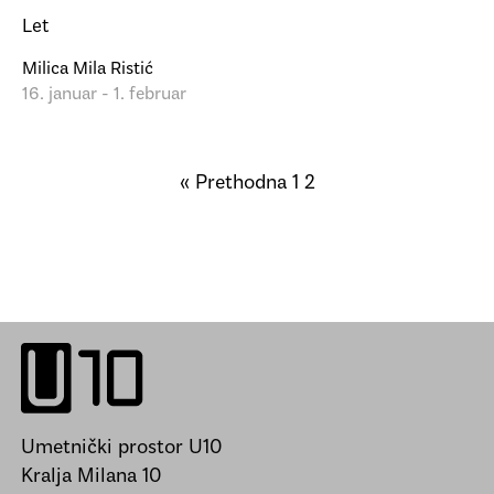
Let
Milica Mila Ristić
16. januar - 1. februar
« Prethodna
1
2
Umetnički prostor U10
Kralja Milana 10