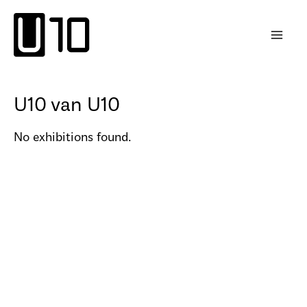
Пређи
на
садржај
U10 van U10
No exhibitions found.