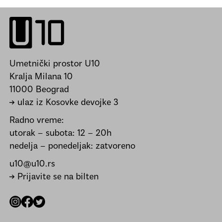
Umetnički prostor U10
Kralja Milana 10
11000 Beograd
→ ulaz iz Kosovke devojke 3
Radno vreme:
utorak – subota: 12 – 20h
nedelja – ponedeljak: zatvoreno
u10@u10.rs
→ Prijavite se na bilten