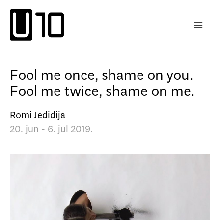
Пређи
на
садржај
Fool me once, shame on you.
Fool me twice, shame on me.
Romi Jedidija
20. jun - 6. jul 2019.