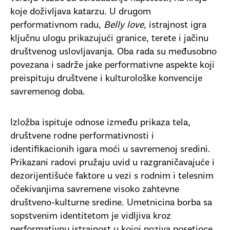
koje doživljava katarzu. U drugom
performativnom radu,
Belly love
, istrajnost igra
ključnu ulogu prikazujući granice, terete i jačinu
društvenog uslovljavanja. Oba rada su međusobno
povezana i sadrže jake performativne aspekte koji
preispituju društvene i kulturološke konvencije
savremenog doba.
Izložba ispituje odnose između prikaza tela,
društvene rodne performativnosti i
identifikacionih igara moći u savremenoj sredini.
Prikazani radovi pružaju uvid u razgraničavajuće i
dezorijentišuće faktore u vezi s rodnim i telesnim
očekivanjima savremene visoko zahtevne
društveno-kulturne sredine. Umetnicina borba sa
sopstvenim identitetom je vidljiva kroz
performativnu istrajnost u kojoj poziva posetioce