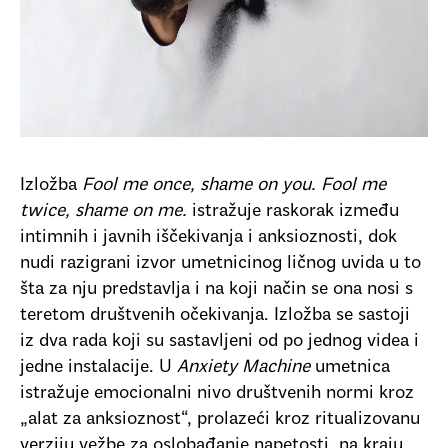
Izložba
Fool me once, shame on you. Fool me
twice, shame on me.
istražuje raskorak između
intimnih i javnih iščekivanja i anksioznosti, dok
nudi razigrani izvor umetnicinog ličnog uvida u to
šta za nju predstavlja i na koji način se ona nosi s
teretom društvenih očekivanja. Izložba se sastoji
iz dva rada koji su sastavljeni od po jednog videa i
jedne instalacije. U
Anxiety Machine
umetnica
istražuje emocionalni nivo društvenih normi kroz
„alat za anksioznost“, prolazeći kroz ritualizovanu
verziju vežbe za oslobađanje napetosti, na kraju