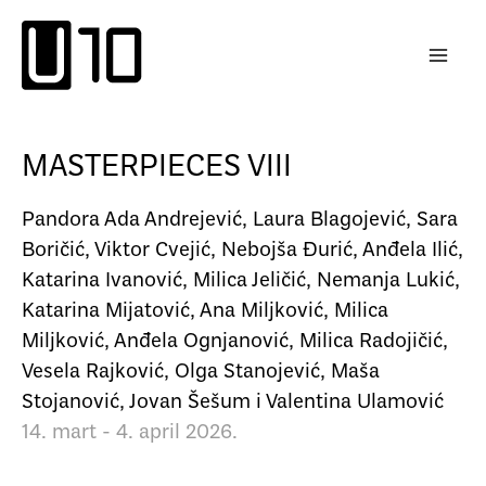
Пређи
на
садржај
MASTERPIECES VIII
Pandora Ada Andrejević, Laura Blagojević, Sara
Boričić, Viktor Cvejić, Nebojša Đurić, Anđela Ilić,
Katarina Ivanović, Milica Jeličić, Nemanja Lukić,
Katarina Mijatović, Ana Miljković, Milica
Miljković, Anđela Ognjanović, Milica Radojičić,
Vesela Rajković, Olga Stanojević, Maša
Stojanović, Jovan Šešum i Valentina Ulamović
14. mart - 4. april 2026.