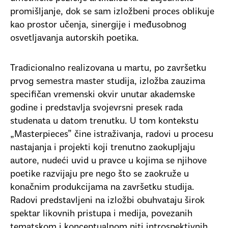
promišljanje, dok se sam izložbeni proces oblikuje
kao prostor učenja, sinergije i međusobnog
osvetljavanja autorskih poetika.
Tradicionalno realizovana u martu, po završetku
prvog semestra master studija, izložba zauzima
specifičan vremenski okvir unutar akademske
godine i predstavlja svojevrsni presek rada
studenata u datom trenutku. U tom kontekstu
„Masterpieces” čine istraživanja, radovi u procesu
nastajanja i projekti koji trenutno zaokupljaju
autore, nudeći uvid u pravce u kojima se njihove
poetike razvijaju pre nego što se zaokruže u
konačnim produkcijama na završetku studija.
Radovi predstavljeni na izložbi obuhvataju širok
spektar likovnih pristupa i medija, povezanih
tematskom i konceptualnom niti introspektivnih