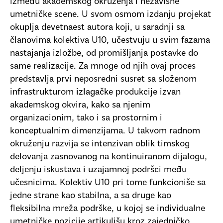
između akademskog okruženja i nezavisne
umetničke scene. U svom osmom izdanju projekat
okuplja devetnaest autora koji, u saradnji sa
članovima kolektiva U10, učestvuju u svim fazama
nastajanja izložbe, od promišljanja postavke do
same realizacije. Za mnoge od njih ovaj proces
predstavlja prvi neposredni susret sa složenom
infrastrukturom izlagačke produkcije izvan
akademskog okvira, kako sa njenim
organizacionim, tako i sa prostornim i
konceptualnim dimenzijama. U takvom radnom
okruženju razvija se intenzivan oblik timskog
delovanja zasnovanog na kontinuiranom dijalogu,
deljenju iskustava i uzajamnoj podršci među
učesnicima. Kolektiv U10 pri tome funkcioniše sa
jedne strane kao stabilna, a sa druge kao
fleksibilna mreža podrške, u kojoj se individualne
umetničke pozicije artikulišu kroz zajedničko