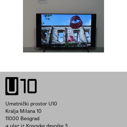
Umetnički prostor U10
Kralja Milana 10
11000 Beograd
→ ulaz iz Kosovke devojke 3