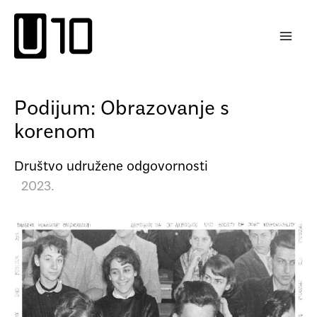
Пређи
на
садржај
Podijum: Obrazovanje s
korenom
Društvo udružene odgovornosti
2023.