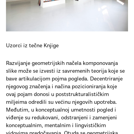
Uzorci iz tečne Knjige
Razvijanje geometrijskih načela komponovanja
slike može se izvesti iz savremenih teorija koje se
bave artikulacijom pojma pogleda. Decentriranje
njegovog značenja i načina pozicioniranja koje
ovaj pojam donosi u poststrukturalističkim
miljeima odredili su većinu njegovih upotreba.
Međutim, u konceptualnoj umetnosti pogled i
viđenje su redukovani, odstranjeni i zamenjeni
konceptualnim, mentalnim i lingvističkim
vidovima predočavanja. Otuda se geometrijska