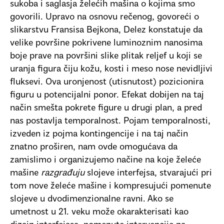
sukoba i saglasja želećih mašina o kojima smo
govorili. Upravo na osnovu rečenog, govoreći o
slikarstvu Fransisa Bejkona, Delez konstatuje da
velike površine pokrivene luminoznim nanosima
boje prave na površini slike plitak reljef u koji se
uranja figura čiju kožu, kosti i meso nose nevidljivi
fluksevi. Ova uronjenost (utisnutost) pozicionira
figuru u potencijalni ponor. Efekat dobijen na taj
način smešta pokrete figure u drugi plan, a pred
nas postavlja temporalnost. Pojam temporalnosti,
izveden iz pojma kontingencije i na taj način
znatno proširen, nam ovde omogućava da
zamislimo i organizujemo načine na koje želeće
mašine
razgrađuju
slojeve interfejsa, stvarajući pri
tom nove želeće mašine i kompresujući pomenute
slojeve u dvodimenzionalne ravni. Ako se
umetnost u 21. veku može okarakterisati kao