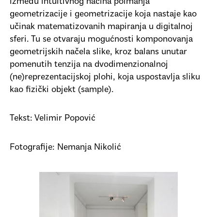
između intuitivnog načina poimanja
geometrizacije i geometrizacije koja nastaje kao
učinak matematizovanih mapiranja u digitalnoj
sferi. Tu se otvaraju mogućnosti komponovanja
geometrijskih načela slike, kroz balans unutar
pomenutih tenzija na dvodimenzionalnoj
(ne)reprezentacijskoj plohi, koja uspostavlja sliku
kao fizički objekt (sample).
Tekst: Velimir Popović
Fotografije: Nemanja Nikolić