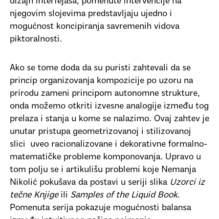
dizajn interfejasa, pomenute intervencije na
njegovim slojevima predstavljaju ujedno i
mogućnost koncipiranja savremenih vidova
piktoralnosti.
Ako se tome doda da su puristi zahtevali da se
princip organizovanja kompozicije po uzoru na
prirodu zameni principom autonomne strukture,
onda možemo otkriti izvesne analogije između tog
prelaza i stanja u kome se nalazimo. Ovaj zahtev je
unutar pristupa geometrizovanoj i stilizovanoj
slici uveo racionalizovane i dekorativne formalno-
matematičke probleme komponovanja. Upravo u
tom polju se i artikulišu problemi koje Nemanja
Nikolić pokušava da postavi u seriji slika
Uzorci iz
tečne Knjige
ili
Samples of the Liquid Book
.
Pomenuta serija pokazuje mogućnosti balansa