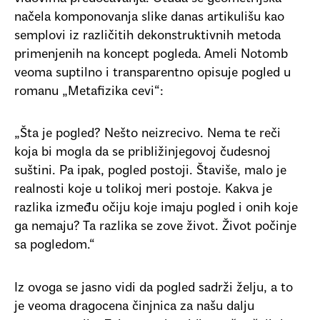
načela komponovanja slike danas artikulišu kao
semplovi iz različitih dekonstruktivnih metoda
primenjenih na koncept pogleda. Ameli Notomb
veoma suptilno i transparentno opisuje pogled u
romanu „Metafizika cevi“:
„Šta je pogled? Nešto neizrecivo. Nema te reči
koja bi mogla da se približinjegovoj čudesnoj
suštini. Pa ipak, pogled postoji. Štaviše, malo je
realnosti koje u tolikoj meri postoje. Kakva je
razlika između očiju koje imaju pogled i onih koje
ga nemaju? Ta razlika se zove život. Život počinje
sa pogledom.“
Iz ovoga se jasno vidi da pogled sadrži želju, a to
je veoma dragocena činjnica za našu dalju