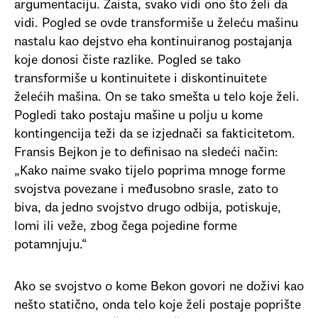
argumentaciju. Zaista, svako vidi ono što želi da
vidi. Pogled se ovde transformiše u želeću mašinu
nastalu kao dejstvo eha kontinuiranog postajanja
koje donosi čiste razlike. Pogled se tako
transformiše u kontinuitete i diskontinuitete
želećih mašina. On se tako smešta u telo koje želi.
Pogledi tako postaju mašine u polju u kome
kontingencija teži da se izjednači sa fakticitetom.
Fransis Bejkon je to definisao na sledeći način:
„Kako naime svako tijelo poprima mnoge forme
svojstva povezane i međusobno srasle, zato to
biva, da jedno svojstvo drugo odbija, potiskuje,
lomi ili veže, zbog čega pojedine forme
potamnjuju.“
Ako se svojstvo o kome Bekon govori ne doživi kao
nešto statično, onda telo koje želi postaje poprište