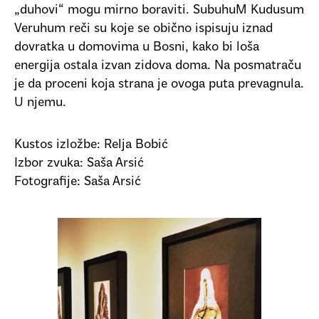
„duhovi“ mogu mirno boraviti. SubuhuM Kudusum
Veruhum reči su koje se obično ispisuju iznad
dovratka u domovima u Bosni, kako bi loša
energija ostala izvan zidova doma. Na posmatraču
je da proceni koja strana je ovoga puta prevagnula.
U njemu.
Kustos izložbe: Relja Bobić
Izbor zvuka: Saša Arsić
Fotografije: Saša Arsić