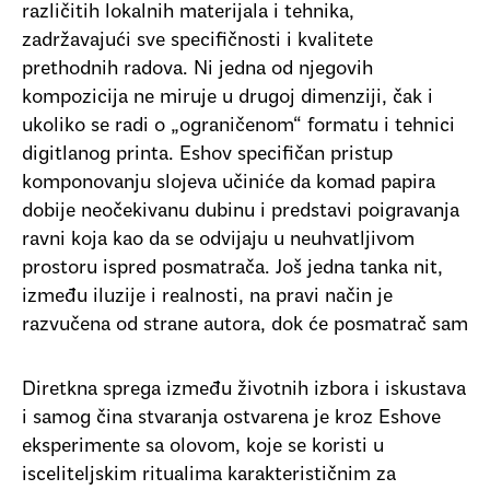
različitih lokalnih materijala i tehnika,
zadržavajući sve specifičnosti i kvalitete
prethodnih radova. Ni jedna od njegovih
kompozicija ne miruje u drugoj dimenziji, čak i
ukoliko se radi o „ograničenom“ formatu i tehnici
digitlanog printa. Eshov specifičan pristup
komponovanju slojeva učiniće da komad papira
dobije neočekivanu dubinu i predstavi poigravanja
ravni koja kao da se odvijaju u neuhvatljivom
prostoru ispred posmatrača. Još jedna tanka nit,
između iluzije i realnosti, na pravi način je
razvučena od strane autora, dok će posmatrač sam
Diretkna sprega između životnih izbora i iskustava
i samog čina stvaranja ostvarena je kroz Eshove
eksperimente sa olovom, koje se koristi u
isceliteljskim ritualima karakterističnim za