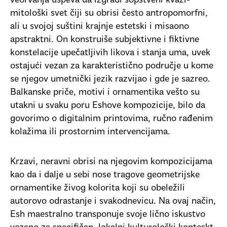
veorvanja uspeva da izgradi sopstveni kvazi-
mitološki svet čiji su obrisi često antropomorfni,
ali u svojoj suštini krajnje estetski i misaono
apstraktni. On konstruiše subjektivne i fiktivne
konstelacije upečatljivih likova i stanja uma, uvek
ostajući vezan za karakteristično područje u kome
se njegov umetnički jezik razvijao i gde je sazreo.
Balkanske priče, motivi i ornamentika vešto su
utakni u svaku poru Eshove kompozicije, bilo da
govorimo o digitalnim printovima, ručno rađenim
kolažima ili prostornim intervencijama.
Krzavi, neravni obrisi na njegovim kompozicijama
kao da i dalje u sebi nose tragove geometrijske
ornamentike živog kolorita koji su obeležili
autorovo odrastanje i svakodnevicu. Na ovaj način,
Esh maestralno transponuje svoje lično iskustvo