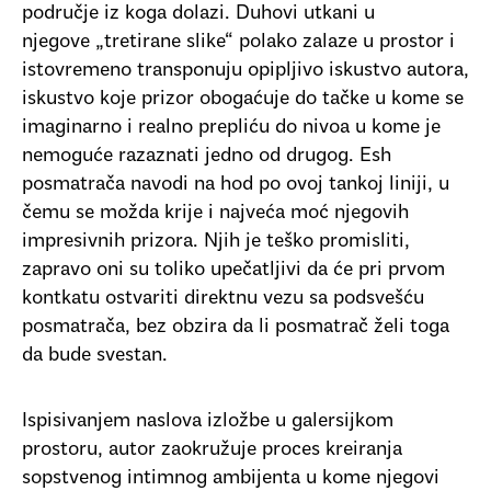
područje iz koga dolazi. Duhovi utkani u
njegove „tretirane slike“ polako zalaze u prostor i
istovremeno transponuju opipljivo iskustvo autora,
iskustvo koje prizor obogaćuje do tačke u kome se
imaginarno i realno prepliću do nivoa u kome je
nemoguće razaznati jedno od drugog. Esh
posmatrača navodi na hod po ovoj tankoj liniji, u
čemu se možda krije i najveća moć njegovih
impresivnih prizora. Njih je teško promisliti,
zapravo oni su toliko upečatljivi da će pri prvom
kontkatu ostvariti direktnu vezu sa podsvešću
posmatrača, bez obzira da li posmatrač želi toga
da bude svestan.
Ispisivanjem naslova izložbe u galersijkom
prostoru, autor zaokružuje proces kreiranja
sopstvenog intimnog ambijenta u kome njegovi