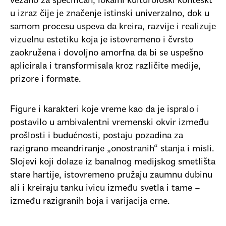
vezano za specifičan, lokalni kulturološki konteskt
u izraz čije je značenje istinski univerzalno, dok u
samom procesu uspeva da kreira, razvije i realizuje
vizuelnu estetiku koja je istovremeno i čvrsto
zaokružena i dovoljno amorfna da bi se uspešno
aplicirala i transformisala kroz različite medije,
prizore i formate.
Figure i karakteri koje vreme kao da je ispralo i
postavilo u ambivalentni vremenski okvir između
prošlosti i budućnosti, postaju pozadina za
razigrano meandriranje „onostranih“ stanja i misli.
Slojevi koji dolaze iz banalnog medijskog smetlišta
stare hartije, istovremeno pružaju zaumnu dubinu
ali i kreiraju tanku ivicu između svetla i tame –
između razigranih boja i varijacija crne.