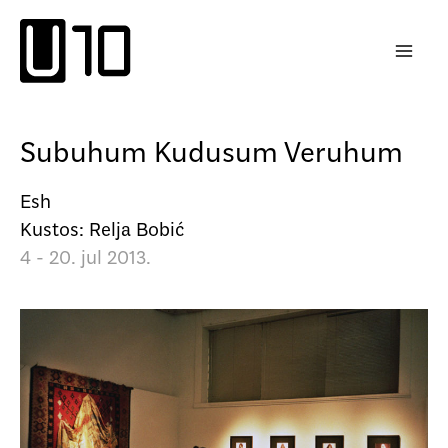
Пређи
на
садржај
Subuhum Kudusum Veruhum
Esh
Kustos: Relja Bobić
4 - 20. jul 2013.