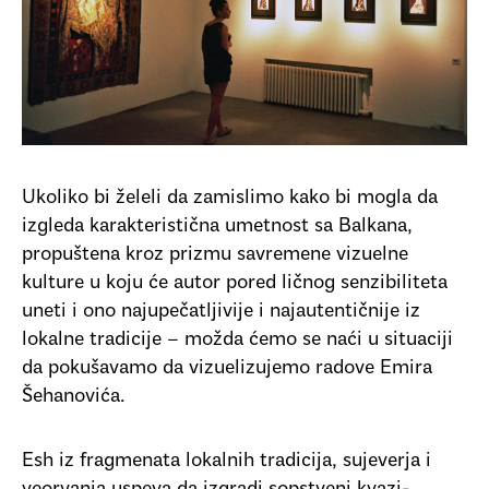
Ukoliko bi želeli da zamislimo kako bi mogla da
izgleda karakteristična umetnost sa Balkana,
propuštena kroz prizmu savremene vizuelne
kulture u koju će autor pored ličnog senzibiliteta
uneti i ono najupečatljivije i najautentičnije iz
lokalne tradicije – možda ćemo se naći u situaciji
da pokušavamo da vizuelizujemo radove Emira
Šehanovića.
Esh iz fragmenata lokalnih tradicija, sujeverja i