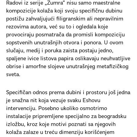
Radovi iz serije „Zumra“ nisu samo maestralne
kompozicije kolaža koji svoju specifičnu dubinu
postižu zahvaljujući filigranskim ali nepravilnim
rezovima autora, već su to i ogledala koje
provociraju posmatrača da promisli kompoziciju
sopstvenih unutrašnjih otvora i ponora. U ovom
slučaju, medij i poruka zaista postaju jedno,
spaljene ivice listova papira oslikavaju neuhvatljive
obrise i amorfne slojeve unutrašnjeg metafizičkog
sveta.
Specifičan odnos prema dubini i prostoru još jedna
je snažna nit koja vezuje svaku Eshovu
intervenciju. Posebno ukoliko osmotrimo
instalacije pripremljene specijalno za beogradsku
izložbu, kroz koje motivi poznati sa njegovih
kolaža zalaze u treću dimenziju korišćenjem