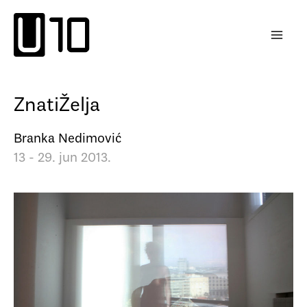
Пређи
на
садржај
ZnatiŽelja
Branka Nedimović
13 - 29. jun 2013.