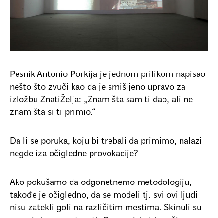
Pesnik Antonio Porkija je jednom prilikom napisao
nešto što zvuči kao da je smišljeno upravo za
izložbu ZnatiŽelja: „Znam šta sam ti dao, ali ne
znam šta si ti primio.“
Da li se poruka, koju bi trebali da primimo, nalazi
negde iza očigledne provokacije?
Ako pokušamo da odgonetnemo metodologiju,
takođe je očigledno, da se modeli tj. svi ovi ljudi
nisu zatekli goli na različitim mestima. Skinuli su