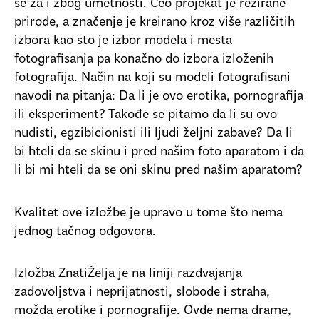
se za i zbog umetnosti. Ceo projekat je režirane
prirode, a značenje je kreirano kroz više različitih
izbora kao sto je izbor modela i mesta
fotografisanja pa konačno do izbora izloženih
fotografija. Način na koji su modeli fotografisani
navodi na pitanja: Da li je ovo erotika, pornografija
ili eksperiment? Takođe se pitamo da li su ovo
nudisti, egzibicionisti ili ljudi željni zabave? Da li
bi hteli da se skinu i pred našim foto aparatom i da
li bi mi hteli da se oni skinu pred našim aparatom?
Kvalitet ove izložbe je upravo u tome što nema
jednog tačnog odgovora.
Izložba ZnatiŽelja je na liniji razdvajanja
zadovoljstva i neprijatnosti, slobode i straha,
možda erotike i pornografije. Ovde nema drame,