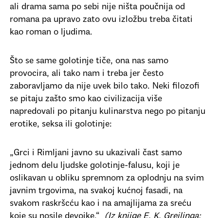
ali drama sama po sebi nije ništa poučnija od
romana pa upravo zato ovu izložbu treba čitati
kao roman o ljudima.
Što se same golotinje tiče, ona nas samo
provocira, ali tako nam i treba jer često
zaboravljamo da nije uvek bilo tako. Neki filozofi
se pitaju zašto smo kao civilizacija više
napredovali po pitanju kulinarstva nego po pitanju
erotike, seksa ili golotinje:
„Grci i Rimljani javno su ukazivali čast samo
jednom delu ljudske golotinje-falusu, koji je
oslikavan u obliku spremnom za oplodnju na svim
javnim trgovima, na svakoj kućnoj fasadi, na
svakom raskršcću kao i na amajlijama za sreću
koje su nosile devojke.“
(Iz knjige E. K. Grejlinga: