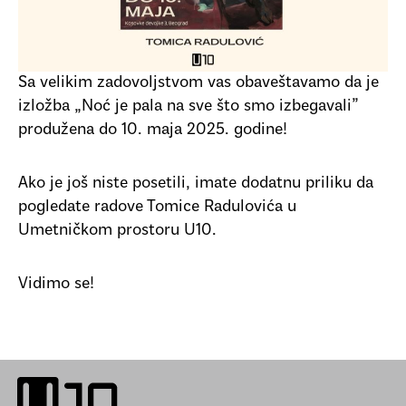
Sa velikim zadovoljstvom vas obaveštavamo da je
izložba „Noć je pala na sve što smo izbegavali”
produžena do 10. maja 2025. godine!
Ako je još niste posetili, imate dodatnu priliku da
pogledate radove Tomice Radulovića u
Umetničkom prostoru U10.
Vidimo se!