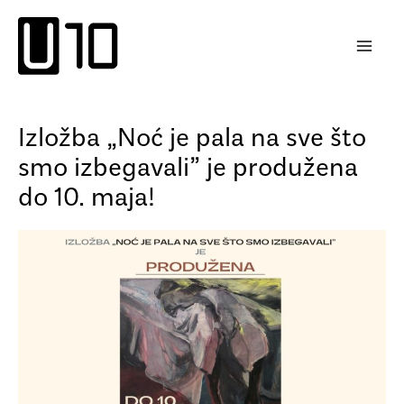
Пређи
на
садржај
Izložba „Noć je pala na sve što
smo izbegavali” je produžena
do 10. maja!