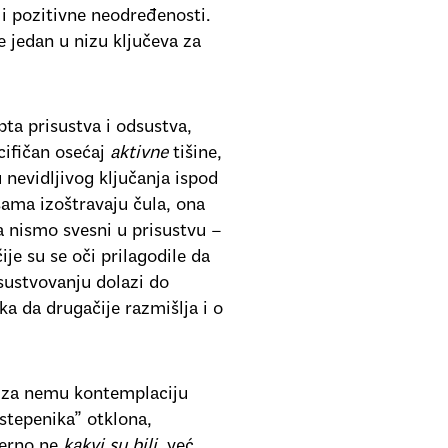
 i pozitivne neodređenosti.
je jedan u nizu ključeva za
a prisustva i odsustva,
cifičan osećaj
aktivne
tišine,
 nevidljivog ključanja ispod
sama izoštravaju čula, ona
da nismo svesni u prisustvu –
ije su se oči prilagodile da
dsustvovanju dolazi do
ka da drugačije razmišlja i o
r za nemu kontemplaciju
stepenika” otklona,
merno ne
kakvi su bili
, već