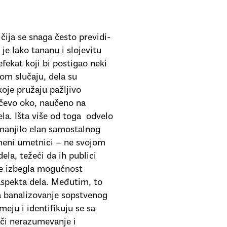
čija se snaga često previdi-
e lako tananu i slojevitu
fekat koji bi postigao neki
om slučaju, dela su
je pružaju pažljivo
čevo oko, naučeno na
ela. Išta više od toga odvelo
umanjilo elan samostalnog
emeni umetnici – ne svojom
ela, težeći da ih publici
se izbegla mogućnost
 aspekta dela. Međutim, to
ra banalizovanje sopstvenog
meju i identifikuju se sa
lači nerazumevanje i