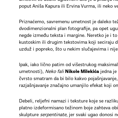
poput Aniša Kapura ili Ervina Vurma, ili neko 
Priznaćemo, savremenu umetnost je daleko tež
dvodimenzionalni plan fotografije, pa opet ugur
negde između teksta i margine. Neretko je i t
kustoskim ili drugim tekstovima koji seciraju 
uzduž i popreko, što u nekim slučajevima i nije
Ipak, iako lično patim od višestrukog maksima
umetnosti),
Neko fali
jedna je 
Nikole Milekića
čvrsto smatram da bi bilo kakvo pojašnjavanje,
razjašnjavanje značajno umanjilo efekat koji o
Debeli, reljefni namazi i teksture koje se razlik
platno izdeformisano težinom boje zahteva obi
skulpture
serpentinate
, jer svaki ugao donosi n