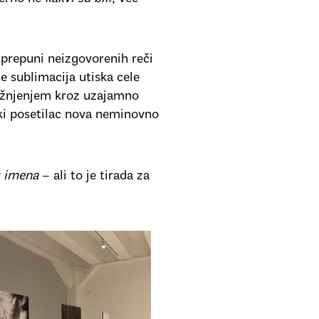
 prepuni neizgovorenih reči
e sublimacija utiska cele
ažnjenjem kroz uzajamno
aki posetilac nova neminovno
imena
– ali to je tirada za