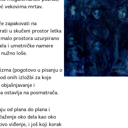
već vekovima mrtav.
e zapakovati na
ati u skučeni prostor letka
o malo prostora uzurpirano
dela i umetničke namere
 nužno loše.
lizma (pogotovo u pisanju o
od onih izložbi za koje
 objašnjavanje i
na ostavlja na posmatrača.
uju od plana do plana i
laženje oko dela kao oko
ovo viđenje, i još koji korak