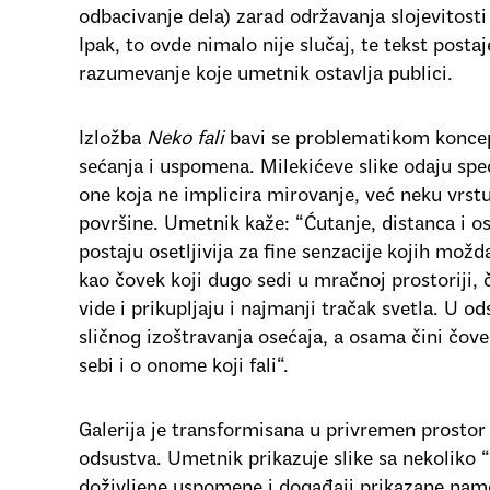
odbacivanje dela) zarad održavanja slojevitosti
Ipak, to ovde nimalo nije slučaj, te tekst posta
razumevanje koje umetnik ostavlja publici.
Izložba
Neko fali
bavi se problematikom koncept
sećanja i uspomena. Milekićeve slike odaju spe
one koja ne implicira mirovanje, već neku vrstu
površine. Umetnik kaže: “Ćutanje, distanca i o
postaju osetljivija za fine senzacije kojih mož
kao čovek koji dugo sedi u mračnoj prostoriji, č
vide i prikupljaju i najmanji tračak svetla. U o
sličnog izoštravanja osećaja, a osama čini čove
sebi i o onome koji fali“.
Galerija je transformisana u privremen prosto
odsustva. Umetnik prikazuje slike sa nekoliko “
doživljene uspomene i događaji prikazane na