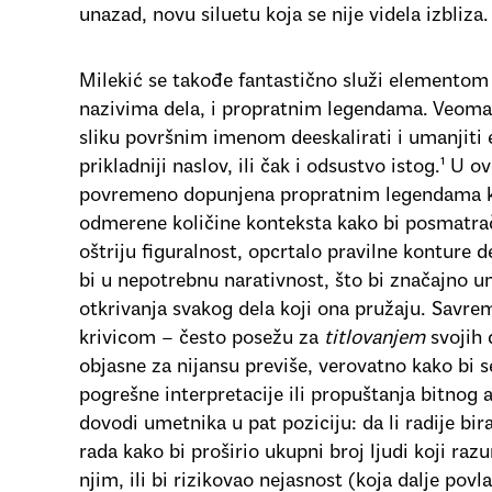
unazad, novu siluetu koja se nije videla izbliza.
Milekić se takođe fantastično služi elementom 
nazivima dela, i propratnim legendama. Veoma j
sliku površnim imenom deeskalirati i umanjiti e
prikladniji naslov, ili čak i odsustvo istog.¹
U ov
povremeno dopunjena propratnim legendama ko
odmerene količine konteksta kako bi posmatra
oštriju figuralnost, opcrtalo pravilne konture d
bi u nepotrebnu narativnost, što bi značajno 
otkrivanja svakog dela koji ona pružaju. Savr
krivicom – često posežu za
titlovanjem
svojih d
objasne za nijansu previše, verovatno kako bi 
pogrešne interpretacije ili propuštanja bitnog
dovodi umetnika u pat poziciju: da li radije bi
rada kako bi proširio ukupni broj ljudi koji razu
njim, ili bi rizikovao nejasnost (koja dalje pov