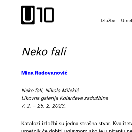
Пређи
на
садржај
Izložbe
Umetn
Neko fali
Mina Radovanović
Neko fali, Nikola Milekić
Likovna galerija Kolarčeve zadužbine
7. 2. – 25. 2.
2023.
Katalozi izložbi su jedna strašna stvar. Kvalit
umetnik će dobiti uglavnom ako je u pitanju 