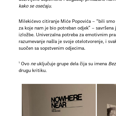
kako se osećaju.
Milekićevo citiranje Miće Popovića – “bili smo
za koje nam je bio potreban odjek” – savršena j
izložbe. Univerzalna potreba za emotivnim pr
razumevanje našla je svoje otelotvorenje, i sv
suočen sa sopstvenim odjecima.
¹
Ovo
ne
uključuje grupe dela čija su imena
Bez
drugu kritiku.