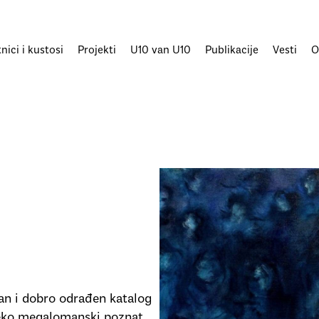
ici i kustosi
Projekti
U10 van U10
Publikacije
Vesti
O
etan i dobro odrađen katalog
neko megalomanski poznat,