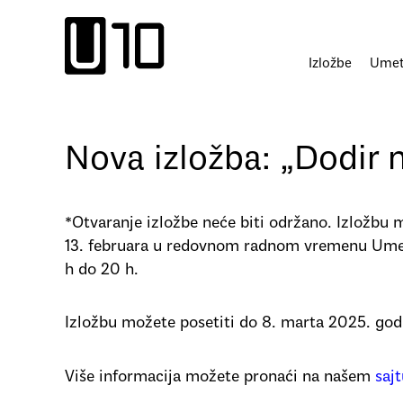
Пређи
на
садржај
Izložbe
Umetn
Nova izložba: „Dodir n
*Otvaranje izložbe neće biti održano. Izložbu m
13. februara u redovnom radnom vremenu Umet
h do 20 h.
Izložbu možete posetiti do 8. marta 2025. god
Više informacija možete pronaći na našem
saj