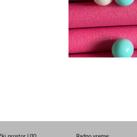
ki prostor U10
Radno vreme: