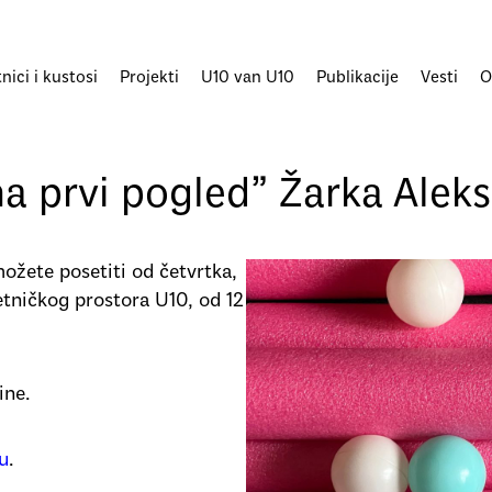
ici i kustosi
Projekti
U10 van U10
Publikacije
Vesti
O
a prvi pogled” Žarka Aleks
ožete posetiti od četvrtka,
ničkog prostora U10, od 12
ine.
tu
.