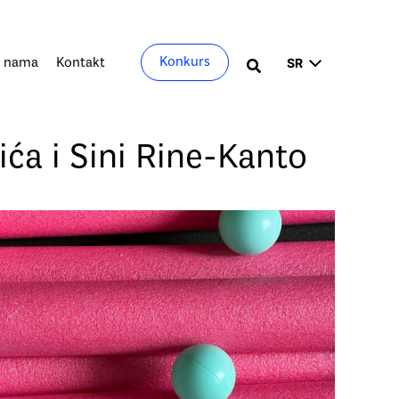
Izaberite
Konkurs
 nama
Kontakt
Претрага
jezik
ića i Sini Rine-Kanto