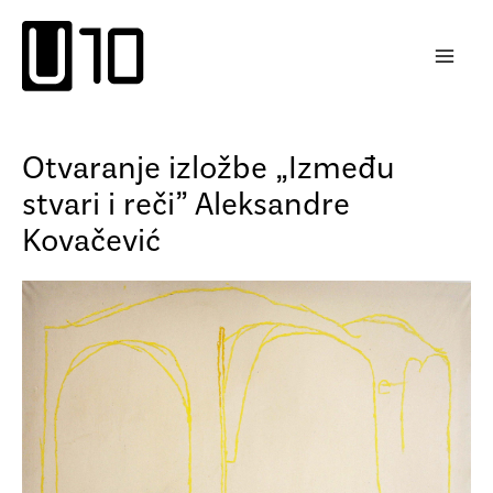
Пређи
на
садржај
Otvaranje izložbe „Između
stvari i reči” Aleksandre
Kovačević