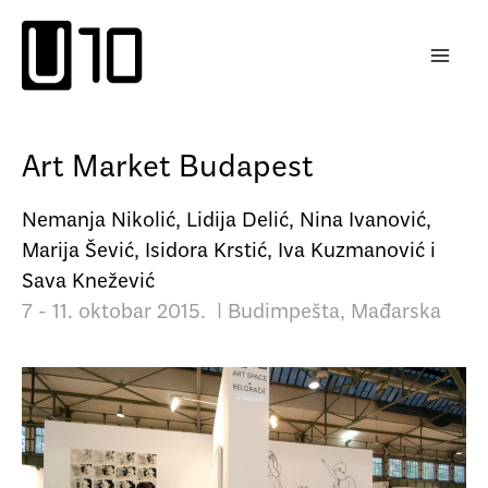
Пређи
на
садржај
Art Market Budapest
Nemanja Nikolić, Lidija Delić, Nina Ivanović,
Marija Šević, Isidora Krstić, Iva Kuzmanović i
Sava Knežević
7 - 11. oktobar 2015. | Budimpešta, Mađarska