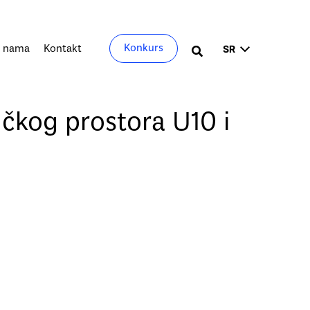
Izaberite
Konkurs
 nama
Kontakt
Претрага
jezik
čkog prostora U10 i