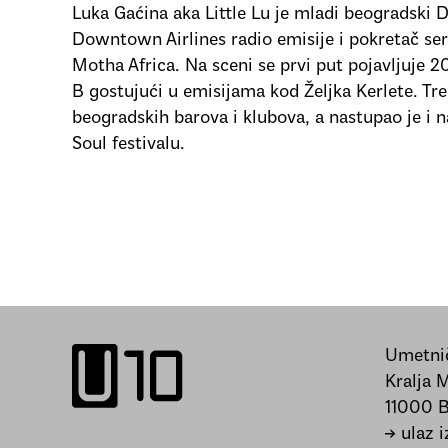
Luka Gaćina aka Little Lu je mladi beogradski D
Downtown Airlines radio emisije i pokretač ser
Motha Africa. Na sceni se prvi put pojavljuje 2
B gostujući u emisijama kod Željka Kerlete. Tr
beogradskih barova i klubova, a nastupao je i
Soul festivalu.
Umetnič
Kralja 
11000 
→ ulaz 