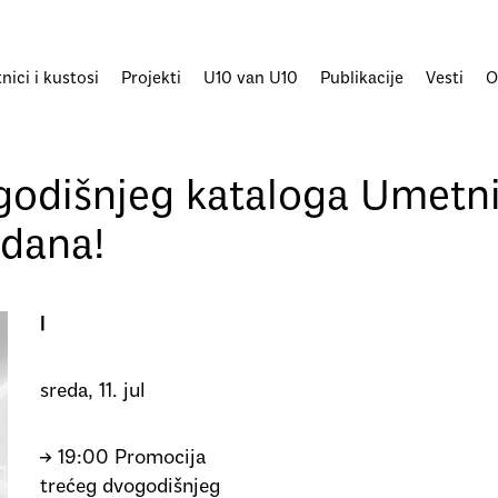
ici i kustosi
Projekti
U10 van U10
Publikacije
Vesti
O
godišnjeg kataloga Umetni
ndana!
|
sreda, 11. jul
→ 19:00 Promocija
trećeg dvogodišnjeg