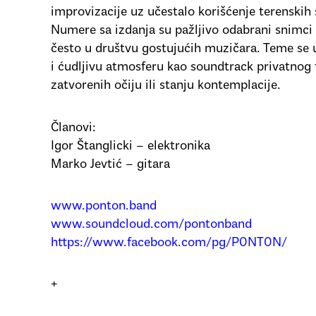
improvizacije uz učestalo korišćenje terenskih 
Numere sa izdanja su pažljivo odabrani snimci 
često u društvu gostujućih muzičara. Teme se 
i ćudljivu atmosferu kao soundtrack privatnog f
zatvorenih očiju ili stanju kontemplacije.
Članovi:
Igor Štanglicki – elektronika
Marko Jevtić – gitara
www.ponton.band
www.soundcloud.com/pontonband
https://www.facebook.com/pg/P0NT0N/
+