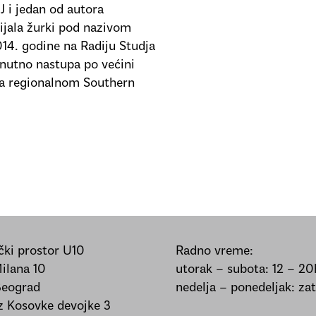
J i jedan od autora
ijala žurki pod nazivom
014. godine na Radiju Studja
enutno nastupa po većini
 na regionalnom Southern
ki prostor U10
Radno vreme:
Milana 10
utorak – subota: 12 – 20
Beograd
nedelja – ponedeljak: za
iz Kosovke devojke 3