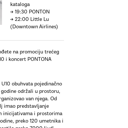
kataloga
→ 19:30 PONTON
→ 22:00 Little Lu
(Downtown Airlines)
dođete na promociju trećeg
U10 i koncert PONTONA
a U10 obuhvata pojedinačno
 godine održali u prostoru,
organizovao van njega. Od
lj imao predstavljanje
 inicijativama i prostorima
godine, preko 120 umetnika i