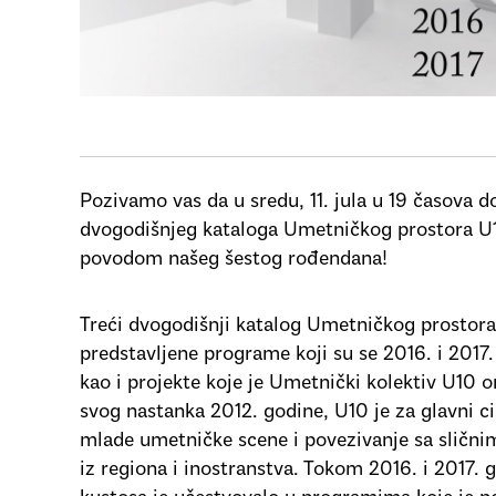
Pozivamo vas da u sredu, 11. jula u 19 časova 
dvogodišnjeg kataloga Umetničkog prostora 
povodom našeg šestog rođendana!
Treći dvogodišnji katalog Umetničkog prostor
predstavljene programe koji su se 2016. i 2017.
kao i projekte koje je Umetnički kolektiv U10 
svog nastanka 2012. godine, U10 je za glavni ci
mlade umetničke scene i povezivanje sa sličnim
iz regiona i inostranstva. Tokom 2016. i 2017. 