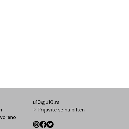
u10@u10.rs
h
→ Prijavite se na bilten
tvoreno