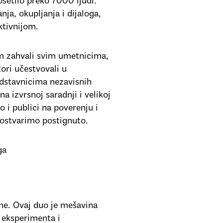
setilo preko 7000 ljudi.
ja, okupljanja i dijaloga,
ktivnijom.
om zahvali svim umetnicima,
ori učestvovali u
dstavnicima nezavisnih
na izvrsnoj saradnji i velikoj
 i publici na poverenju i
 ostvarimo postignuto.
ga
e. Ovaj duo je mešavina
 eksperimenta i