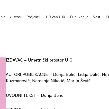
ici i kustosi
Projekti
U10 van U10
Publikacije
Vesti
O
IZDAVAČ – Umetnički prostor U10
AUTORI PUBLIKACIJE – Dunja Belić, Lidija Delić, Nina
Kuzmanović, Nemanja Nikolić, Marija Šević
UVODNI TEKST – Dunja Belić