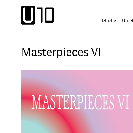
Пређи
на
садржај
Izložbe
Umetn
Masterpieces VI