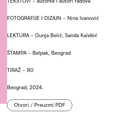
TEKSTOVI – autorke i autori radova
FOTOGRAFIJE I DIZAJN – Nina Ivanović
LEKTURA – Dunja Belić, Sanda Kalebić
ŠTAMPA – Belpak, Beograd
TIRAŽ – 80
Beograd, 2024.
Otvori / Preuzmi PDF