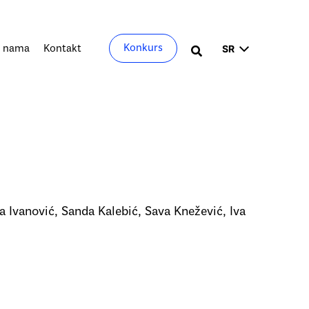
Izaberite
Konkurs
 nama
Kontakt
Претрага
jezik
 Ivanović, Sanda Kalebić, Sava Knežević, Iva