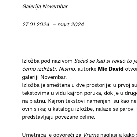
Galerija Novembar
27.01.2024. – mart 2024.
Izložba pod nazivom
Sećaš se kad si rekao to je
ćemo izdržati. Nismo.
autorke
otvor
Mie David
galeriji Novembar.
Izložba je smeštena u dve prostorije: u prvoj su
tekstovima u vidu kajron poruka, dok je u drug
na platnu. Kajron tekstovi namenjeni su kao ne
ovih slika; u katalogu izložbe, nalaze se parovi 
predstavljaju povezane celine.
Umetnica je govoreći za
Vreme
naglasila kako