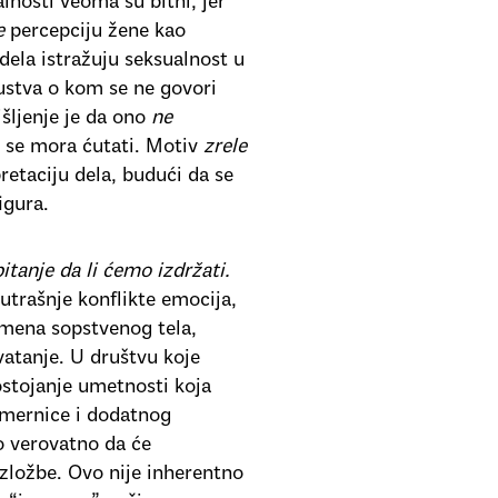
lnosti veoma su bitni, jer
e
percepciju žene kao
ela istražuju seksualnost u
ustva o kom se ne govori
šljenje je da ono
ne
 se mora ćutati. Motiv
zrele
retaciju dela, budući da se
figura.
pitanje da li ćemo izdržati.
trašnje konflikte emocija,
omena sopstvenog tela,
vatanje. U društvu koje
ostojanje umetnosti koja
smernice i dodatnog
o verovatno da će
izložbe. Ovo nije inherentno