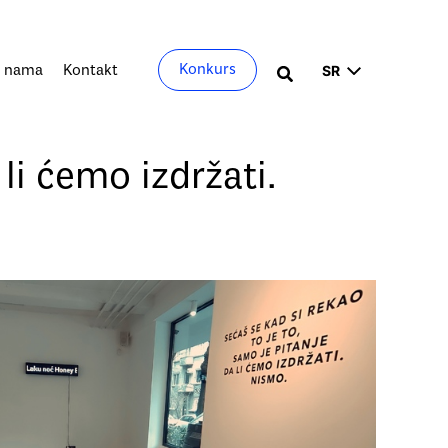
Izaberite
Konkurs
 nama
Kontakt
Претрага
jezik
 li ćemo izdržati.