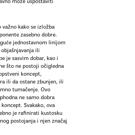
tavno može uspostaviti
o važno kako se izložba
omponente zasebno dobre.
moguće jednostavnom linijom
objašnjavanja ili
e je sasvim dobar, kao i
me što ne postoji očigledna
opstveni koncept,
ili da ostane zbunjen, ili
remno tumačenje. Ovo
eophodna ne samo dobra
i koncept. Svakako, ova
bno je rafinirati kustosku
enog postojanja i njen značaj