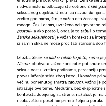
emotivne prirode. Ovakvi prikazi ženske senzua
nedvosmisleno odbacuju stereotipnu
male gaz
seksualnog objekta. Umetnica navodi da njena d
zrelim godinama, što je važan deo ženskog isk
mnogo. Čak i danas, uvreženo neizgovoreno mi
postoji
– a ako postoji, onda je to
tabu
i o tome
ženske seksualnosti
je važan kontekst za interp
iz samih slika ne može pročitati starosna dob 
Izložba
Sećaš se kad si rekao to je to, samo je 
Nismo.
obuhvata važne koncepte: potisnute unu
seksualnost u zrelim godinama, percepciju pr
prevazilaženje stida zbog istog, i konačno prih
većinu pomenutog smatra
tabuom
, važno je p
istražuje ove teme. Međutim, bez eksplicitne 
konteksta dobijenog sa strane, nažalost je mal
neobavešteni posetilac primiti željenu poruku 