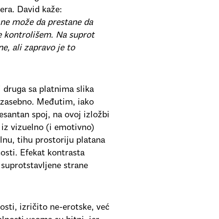
era. David kaže:
a ne može da prestane da
e kontrolišem. Na suprot
e, ali zapravo je to
 druga sa platnima slika
 zasebno. Međutim, iako
santan spoj, na ovoj izložbi
 iz vizuelno (i emotivno)
lnu, tihu prostoriju platana
osti. Efekat kontrasta
 suprotstavljene strane
sti, izričito ne-erotske, već