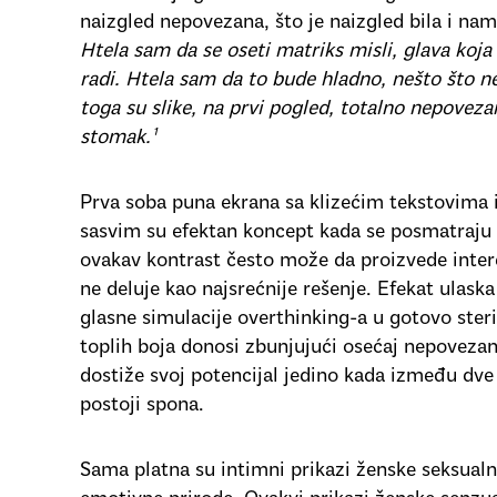
naizgled nepovezana, što je naizgled bila i nam
Htela sam da se oseti matriks misli, glava koj
radi. Htela sam da to bude hladno, nešto što n
toga su slike, na prvi pogled, totalno nepovezan
stomak.¹
Prva soba puna ekrana sa klizećim tekstovima i
sasvim su efektan koncept kada se posmatraju
ovakav kontrast često može da proizvede intere
ne deluje kao najsrećnije rešenje. Efekat ulaska
glasne simulacije overthinking-a u gotovo steri
toplih boja donosi zbunjujući osećaj nepovezan
dostiže svoj potencijal jedino kada između dve
postoji spona.
Sama platna su intimni prikazi ženske seksualno