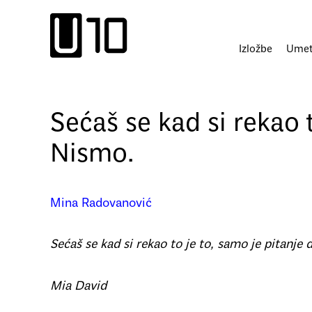
Пређи
на
садржај
Izložbe
Umetn
Sećaš se kad si rekao t
Nismo.
Mina Radovanović
Sećaš se kad si rekao to je to, samo je pitanje 
Mia David