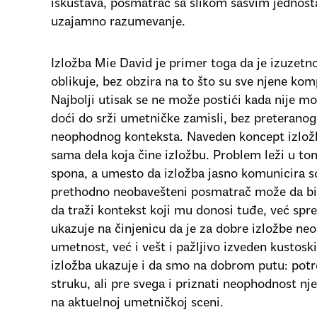
iskustava, posmatrač sa slikom sasvim jednos
uzajamno razumevanje.
Izložba Mie David je primer toga da je izuzetn
oblikuje, bez obzira na to što su sve njene k
Najbolji utisak se ne može postići kada nije 
doći do srži umetničke zamisli, bez preteranog 
neophodnog konteksta. Naveden koncept izložb
sama dela koja čine izložbu. Problem leži u to
spona, a umesto da izložba jasno komunicira s
prethodno neobavešteni posmatrač može da bira 
da traži kontekst koji mu donosi tuđe, već sp
ukazuje na činjenicu da je za dobre izložbe n
umetnost, već i vešt i pažljivo izveden kustosk
izložba ukazuje i da smo na dobrom putu: potre
struku, ali pre svega i priznati neophodnost nj
na aktuelnoj umetničkoj sceni.