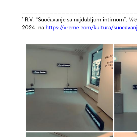
____________________________
¹ R.V. “Suočavanje sa najdubljom intimom”,
Vr
2024. na
https://vreme.com/kultura/suocavan