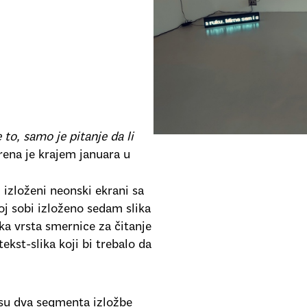
 to, samo je pitanje da li
ena je krajem januara u
 izloženi neonski ekrani sa
oj sobi izloženo sedam slika
ka vrsta smernice za čitanje
tekst-slika koji bi trebalo da
 su dva segmenta izložbe