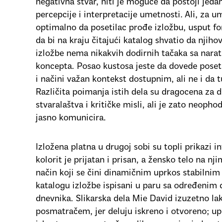
negativna stvar, niti je moguće da postoji jeda
percepcije i interpretacije umetnosti. Ali, za u
optimalno da posetilac prođe izložbu, usput fo
da bi na kraju čitajući katalog shvatio da njihov
izložbe nema nikakvih dodirnih tačaka sa nar
koncepta. Posao kustosa jeste da dovede poset
i načini važan kontekst dostupnim, ali ne i da 
Različita poimanja istih dela su dragocena za 
stvaralaštva i kritičke misli, ali je zato neoph
jasno komunicira.
Izložena platna u drugoj sobi su topli prikazi 
kolorit je prijatan i prisan, a žensko telo na nj
način koji se čini dinamičnim uprkos stabilnim
katalogu izložbe ispisani u paru sa određenim 
dnevnika. Slikarska dela Mie David izuzetno lak
posmatračem, jer deluju iskreno i otvoreno; upr