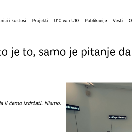
ici i kustosi
Projekti
U10 van U10
Publikacije
Vesti
O
o je to, samo je pitanje da
da li ćemo izdržati. Nismo.