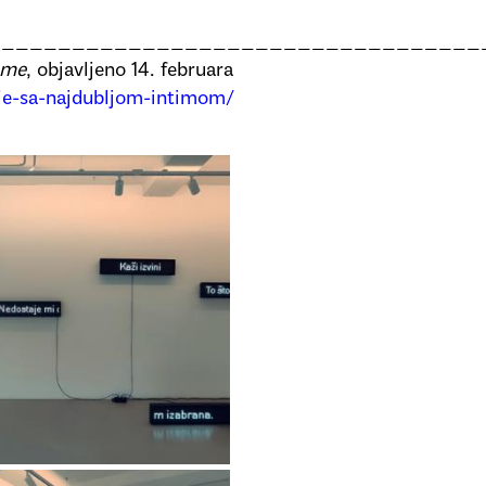
___________________________________
eme
, objavljeno 14. februara
je-sa-najdubljom-intimom/