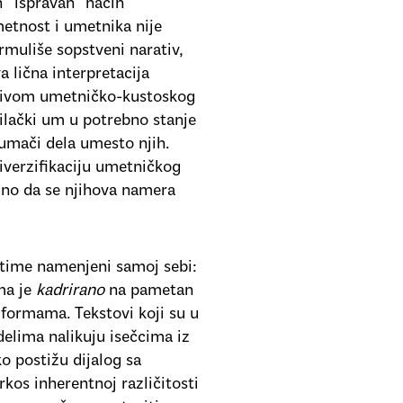
n “ispravan” način
metnost i umetnika nije
rmuliše sopstveni narativ,
a lična interpretacija
ativom umetničko-kustoskog
ilački um u potrebno stanje
tumači dela umesto njih.
diverzifikaciju umetničkog
odno da se njihova namera
intime namenjeni samoj sebi:
ima je
kadrirano
na pametan
 formama. Tekstovi koji su u
delima nalikuju isečcima iz
o postižu dijalog sa
kos inherentnoj različitosti