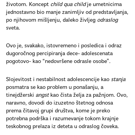
životom. Koncept
child qua child
je umetnicima
jednostavno bio manje zanimljiv od predstavljanja,
po njihovom mišljenju, daleko življeg
odraslog
sveta
.
Ovo je, svakako, istovremeno i posledica i odraz
dugoročnog percipiranja dece- adolescenata
pogotovo- kao “nedovršene odrasle osobe”
.
Slojevitost i nestabilnost adolescencije kao
stanja
posmatra se kao problem u ponašanju, a
tinejdžerski
angst
kao čista želja za pažnjom. Ovo,
naravno, dovodi do izuzetno štetnog odnosa
prema čitavoj grupi društva, kome je preko
potrebna podrška i razumevanje tokom krajnje
teskobnog prelaza iz deteta u odraslog čoveka.