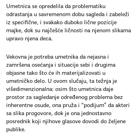
Umetnica se opredelila da problematiku
odrastanja u savremenom dobu sagleda i zabeleži
iz specifične, i svakako duboko lične pozicije
majke, dok su najčešće ličnosti na njenom slikama
upravo njena deca.
Vekovna je potreba umetnika da nejasna i
zamršena osećanja i situacije sebi i drugima
objasne tako što će ih materijalizovati u
umetničko delo. U ovom slučaju, ta težnja je
višedimenzionalna: osim što umetnica daje
prostor za sagledanje određenog problema bez
inherentne osude, ona pruža i “podijum” da akteri
sa slika progovore, dok je ona jednostavno
posrednik koji njihove glasove dovodi do željene
publike.