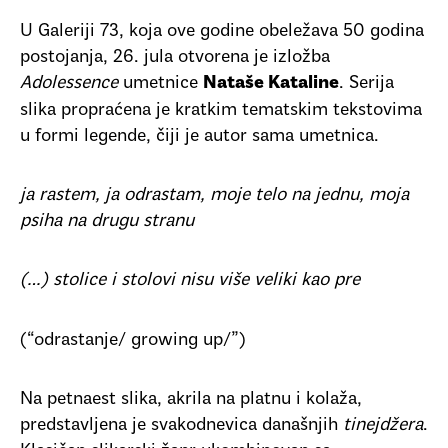
U Galeriji 73, koja ove godine obeležava 50 godina
postojanja, 26. jula otvorena je izložba
Adolessence
umetnice
. Serija
Nataše Kataline
slika propraćena je kratkim tematskim tekstovima
u formi legende, čiji je autor sama umetnica.
ja rastem, ja odrastam, moje telo na jednu, moja
psiha na drugu stranu
(…) stolice i stolovi nisu više veliki kao pre
(“odrastanje/ growing up/”)
Na petnaest slika, akrila na platnu i kolaža,
predstavljena je svakodnevica današnjih
tinejdžera
.