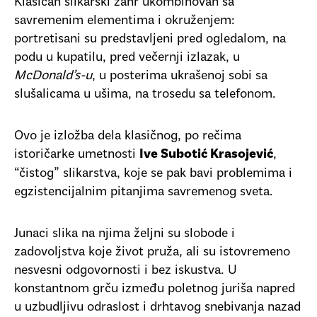
Klasičan slikarski žanr ukombinovan sa
savremenim elementima i okruženjem:
portretisani su predstavljeni pred ogledalom, na
podu u kupatilu, pred večernji izlazak, u
McDonald’s-u
, u posterima ukrašenoj sobi sa
slušalicama u ušima, na trosedu sa telefonom.
Ovo je izložba dela klasičnog, po rečima
istoričarke umetnosti
,
Ive Subotić Krasojević
“čistog” slikarstva, koje se pak bavi problemima i
egzistencijalnim pitanjima savremenog sveta.
Junaci slika na njima željni su slobode i
zadovoljstva koje život pruža, ali su istovremeno
nesvesni odgovornosti i bez iskustva. U
konstantnom grču između poletnog juriša napred
u uzbudljivu odraslost i drhtavog snebivanja nazad