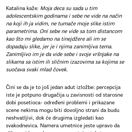
Katalina kaže:
Moja deca su sada u tim
adolescentskim godinama i sebe ne vide na način
na koji ih ja vidim, ne tumače moje slike istim
parametrima. Oni sebe ne vide sa tom distancom
kao što mi gledamo na tinejdžere ali im se
dopadaju slike, jer je i njima zanimljiva tema.
Zanimljivo im je da vide sebe i svoje vršnjake na
slikama sa istim ili sličnim izazovima sa kojima se
suočava svaki mlad čovek.
Čini se da je to još jedan adut izložbe: percepcija
iste je potpuno drugačija u zavisnosti od starosne
dobi posetioca- određeni problemi i prikazane
scene nekima mogu biti dovoljno strani da budu
neshvatljivi, dok će drugima izgledati kao
svakodnevica. Namera umetnice jeste upravo da