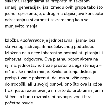
slikama i legendama sa propratnim tekstom
smanji generacijski jaz između ovih grupa tako što
jedne reprezentuje, a drugima objašnjava koncepte
odrastanja u stvarnosti savremenog koja se
munjevito menja.
Izložba
Adolessence
je jednostavna i jasna- bez
skrivenog sadržaja ili neočekivanog podteksta.
Izložena dela neće inherentno postavljati pitanja ili
zahtevati odgovore. Ova platna, poput aktera na
njima, jednostavno traže prostor za egzistenciju –
ništa više i ništa manje. Svaka potonja diskusija i
preispitivanje pokrenuti delima su više nego
dobrodošli, ali u svojoj osnovi, ono što ova izložba
traži jeste razumevanje i mesto da problemi njenih
štićenika budu razmatrani ravnopravno i bez
početne osude.