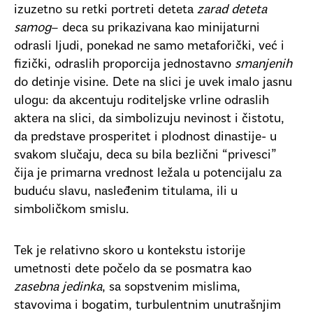
izuzetno su retki portreti deteta
zarad deteta
samog
– deca su prikazivana kao minijaturni
odrasli ljudi, ponekad ne samo metaforički, već i
fizički, odraslih proporcija jednostavno
smanjenih
do detinje visine. Dete na slici je uvek imalo jasnu
ulogu: da akcentuju roditeljske vrline odraslih
aktera na slici, da simbolizuju nevinost i čistotu,
da predstave prosperitet i plodnost dinastije- u
svakom slučaju, deca su bila bezlični “privesci”
čija je primarna vrednost ležala u potencijalu za
buduću slavu, nasleđenim titulama, ili u
simboličkom smislu.
Tek je relativno skoro u kontekstu istorije
umetnosti dete počelo da se posmatra kao
zasebna jedinka
, sa sopstvenim mislima,
stavovima i bogatim, turbulentnim unutrašnjim