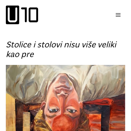
Пређи
на
садржај
Stolice i stolovi nisu više veliki
kao pre