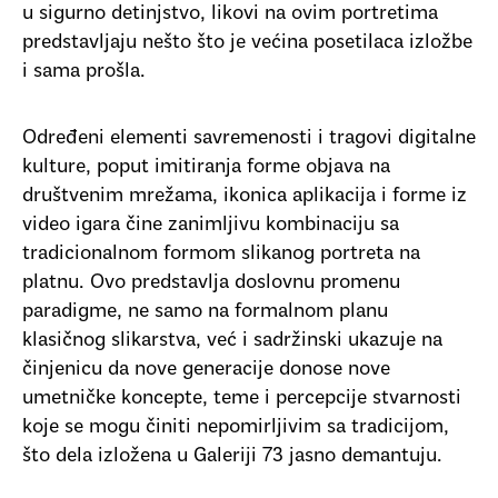
u sigurno detinjstvo, likovi na ovim portretima
predstavljaju nešto što je većina posetilaca izložbe
i sama prošla.
Određeni elementi savremenosti i tragovi digitalne
kulture, poput imitiranja forme objava na
društvenim mrežama, ikonica aplikacija i forme iz
video igara čine zanimljivu kombinaciju sa
tradicionalnom formom slikanog portreta na
platnu. Ovo predstavlja doslovnu promenu
paradigme, ne samo na formalnom planu
klasičnog slikarstva, već i sadržinski ukazuje na
činjenicu da nove generacije donose nove
umetničke koncepte, teme i percepcije stvarnosti
koje se mogu činiti nepomirljivim sa tradicijom,
što dela izložena u Galeriji 73 jasno demantuju.