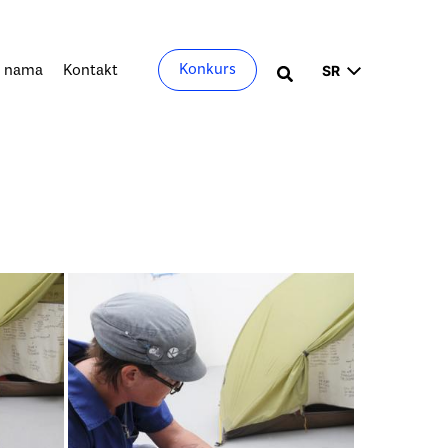
Izaberite
Konkurs
 nama
Kontakt
Претрага
jezik