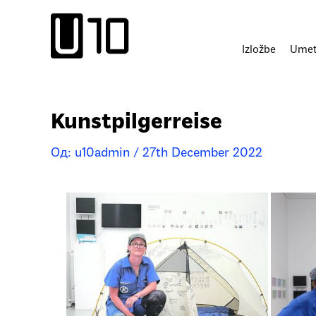
Пређи
на
садржај
Izložbe
Umetn
Kunstpilgerreise
Од:
u10admin
/
27th December 2022