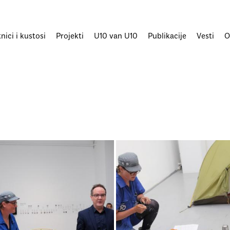
ici i kustosi
Projekti
U10 van U10
Publikacije
Vesti
O