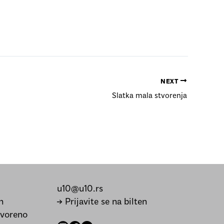
NEXT
Slatka mala stvorenja
u10@u10.rs
h
→ Prijavite se na bilten
tvoreno