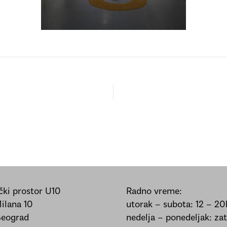
ki prostor U10
Radno vreme:
Milana 10
utorak – subota: 12 – 20
Beograd
nedelja – ponedeljak: za