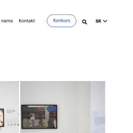
Izaberite
Konkurs
 nama
Kontakt
Претрага
jezik