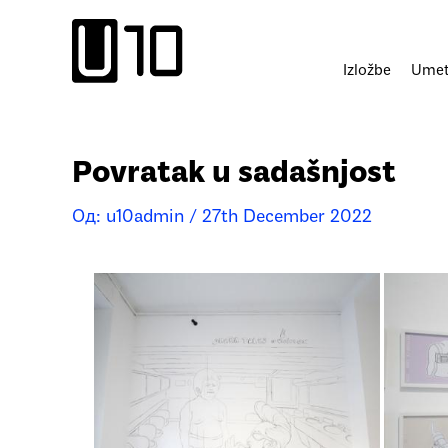
Пређи
на
садржај
Izložbe
Umetn
Povratak u sadašnjost
Од:
u10admin
/
27th December 2022