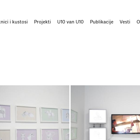
ici i kustosi
Projekti
U10 van U10
Publikacije
Vesti
O