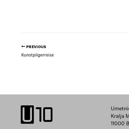
PREVIOUS
Kunstpilgerreise
Umetnič
Kralja 
11000 