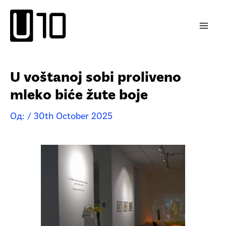
Пређи
на
садржај
U voštanoj sobi proliveno
mleko biće žute boje
Од:
/
30th October 2025