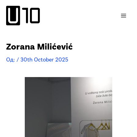
Пређи
на
садржај
Zorana Milićević
Од:
/
30th October 2025